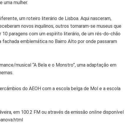
de uma mulher.
ferente, um roteiro literário de Lisboa. Aqui nasceram,
eceberam novos inquilinos, outros tornaram-se museus que
r 10 paragens com um espírito literário, de um rés-do-chão
a fachada emblemática no Bairro Alto por onde passaram
romance/musical “A Bela e o Monstro”, uma adaptação em
inemas.
intercâmbios do AEOH com a escola belga de Mol e a escola
iveira, em 100.2 FM ou através da emissão
online
disponível
oanova.html