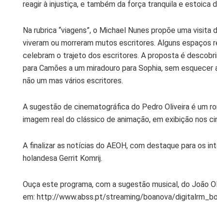
reagir à injustiça, e também da força tranquila e estoica 
Na rubrica “viagens”, o Michael Nunes propõe uma visita di
viveram ou morreram mutos escritores. Alguns espaços r
celebram o trajeto dos escritores. A proposta é descobri
para Camões a um miradouro para Sophia, sem esquecer 
não um mas vários escritores.
A sugestão de cinematográfica do Pedro Oliveira é um 
imagem real do clássico de animação, em exibição nos c
A finalizar as notícias do AEOH, com destaque para os 
holandesa Gerrit Komrij.
Ouça este programa, com a sugestão musical, do João Ol
em: http://www.abss.pt/streaming/boanova/digitalrm_b