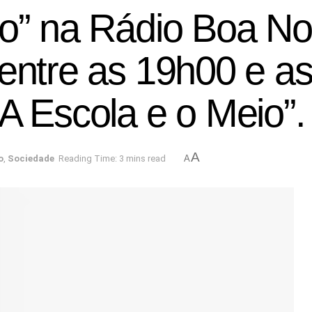
io” na Rádio Boa No
entre as 19h00 e as
A Escola e o Meio”.
A
o
,
Sociedade
Reading Time: 3 mins read
A