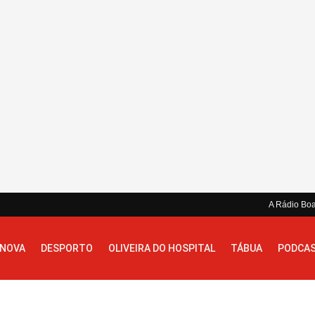
A Rádio Bo
 NOVA
DESPORTO
OLIVEIRA DO HOSPITAL
TÁBUA
PODCA