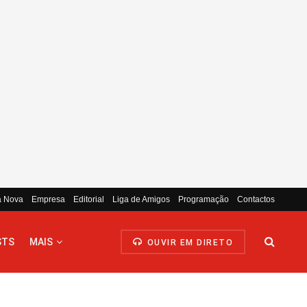
a Nova
Empresa
Editorial
Liga de Amigos
Programação
Contactos
STS
MAIS
OUVIR EM DIRETO