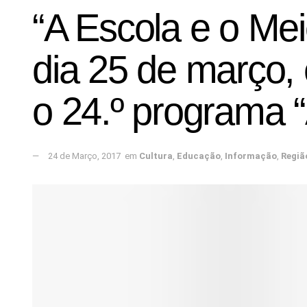
“A Escola e o Me
dia 25 de março, 
o 24.º programa “
24 de Março, 2017
em
Cultura
,
Educação
,
Informação
,
Regiã