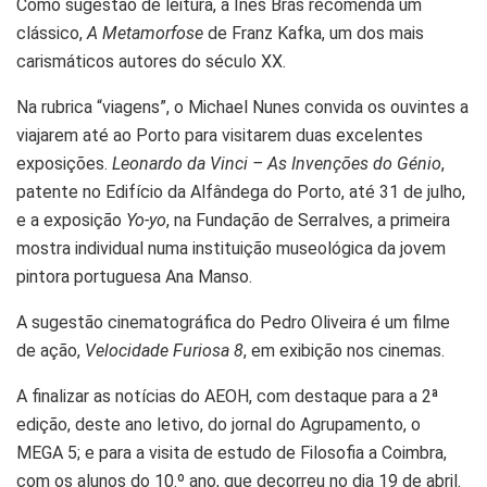
Como sugestão de leitura, a Inês Brás recomenda um
clássico,
A Metamorfose
de Franz Kafka, um dos mais
carismáticos autores do século XX.
Na rubrica “viagens”, o Michael Nunes convida os ouvintes a
viajarem até ao Porto para visitarem duas excelentes
exposições.
Leonardo da Vinci – As Invenções do Génio
,
patente no Edifício da Alfândega do Porto, até 31 de julho,
e a exposição
Yo-yo
, na Fundação de Serralves, a primeira
mostra individual numa instituição museológica da jovem
pintora portuguesa Ana Manso.
A sugestão cinematográfica do Pedro Oliveira é um filme
de ação,
Velocidade Furiosa 8
, em exibição nos cinemas.
A finalizar as notícias do AEOH, com destaque para a 2ª
edição, deste ano letivo, do jornal do Agrupamento, o
MEGA 5; e para a visita de estudo de Filosofia a Coimbra,
com os alunos do 10.º ano, que decorreu no dia 19 de abril.