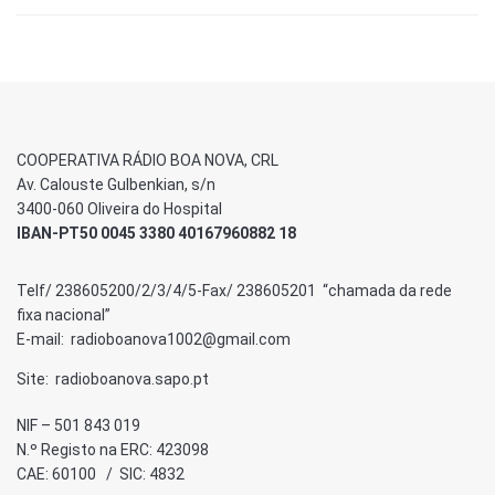
COOPERATIVA RÁDIO BOA NOVA, CRL
Av. Calouste Gulbenkian, s/n
3400-060 Oliveira do Hospital
IBAN-PT50 0045 3380 40167960882 18
Telf/ 238605200/2/3/4/5-Fax/ 238605201 “chamada da rede
fixa nacional”
E-mail: radioboanova1002@gmail.com
Site: radioboanova.sapo.pt
NIF – 501 843 019
N.º Registo na ERC: 423098
CAE: 60100 / SIC: 4832