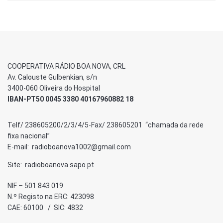
COOPERATIVA RÁDIO BOA NOVA, CRL
Av. Calouste Gulbenkian, s/n
3400-060 Oliveira do Hospital
IBAN-PT50 0045 3380 40167960882 18
Telf/ 238605200/2/3/4/5-Fax/ 238605201 “chamada da rede
fixa nacional”
E-mail: radioboanova1002@gmail.com
Site: radioboanova.sapo.pt
NIF – 501 843 019
N.º Registo na ERC: 423098
CAE: 60100 / SIC: 4832