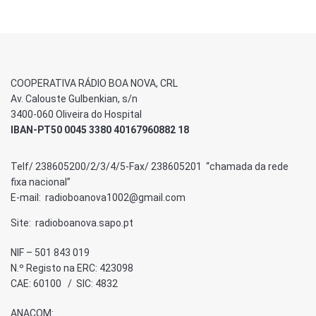
COOPERATIVA RÁDIO BOA NOVA, CRL
Av. Calouste Gulbenkian, s/n
3400-060 Oliveira do Hospital
IBAN-PT50 0045 3380 40167960882 18
Telf/ 238605200/2/3/4/5-Fax/ 238605201 “chamada da rede
fixa nacional”
E-mail: radioboanova1002@gmail.com
Site: radioboanova.sapo.pt
NIF – 501 843 019
N.º Registo na ERC: 423098
CAE: 60100 / SIC: 4832
ANACOM: