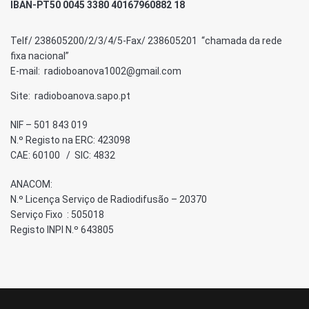
IBAN-PT50 0045 3380 40167960882 18
Telf/ 238605200/2/3/4/5-Fax/ 238605201 “chamada da rede
fixa nacional”
E-mail: radioboanova1002@gmail.com
Site: radioboanova.sapo.pt
NIF – 501 843 019
N.º Registo na ERC: 423098
CAE: 60100 / SIC: 4832
ANACOM:
N.º Licença Serviço de Radiodifusão – 20370
Serviço Fixo : 505018
Registo INPI N.º 643805