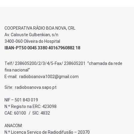
COOPERATIVA RÁDIO BOA NOVA, CRL
Av. Calouste Gulbenkian, s/n
3400-060 Oliveira do Hospital
IBAN-PT50 0045 3380 40167960882 18
Telf/ 238605200/2/3/4/5-Fax/ 238605201 “chamada da rede
fixa nacional”
E-mail: radioboanova1002@gmail.com
Site: radioboanova.sapo.pt
NIF – 501 843 019
N.º Registo na ERC: 423098
CAE: 60100 / SIC: 4832
ANACOM:
N.º Licença Serviço de Radiodifusão – 20370