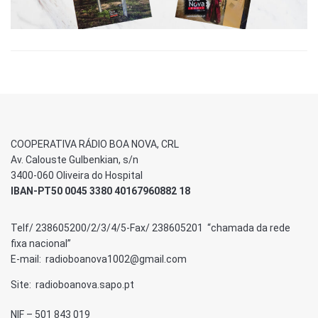
COOPERATIVA RÁDIO BOA NOVA, CRL
Av. Calouste Gulbenkian, s/n
3400-060 Oliveira do Hospital
IBAN-PT50 0045 3380 40167960882 18
Telf/ 238605200/2/3/4/5-Fax/ 238605201 “chamada da rede
fixa nacional”
E-mail: radioboanova1002@gmail.com
Site: radioboanova.sapo.pt
NIF – 501 843 019