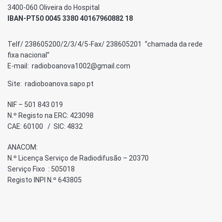
3400-060 Oliveira do Hospital
IBAN-PT50 0045 3380 40167960882 18
Telf/ 238605200/2/3/4/5-Fax/ 238605201 “chamada da rede
fixa nacional”
E-mail: radioboanova1002@gmail.com
Site: radioboanova.sapo.pt
NIF – 501 843 019
N.º Registo na ERC: 423098
CAE: 60100 / SIC: 4832
ANACOM:
N.º Licença Serviço de Radiodifusão – 20370
Serviço Fixo : 505018
Registo INPI N.º 643805