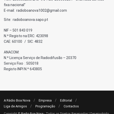
fixa nacional”
E-mail: radioboanova1002@gmail.com
Site: radioboanova.sapo.pt
NIF – 501 843 019
N.º Registo na ERC: 423098
CAE: 60100 / SIC: 4832
ANACOM:
N.º Licença Serviço de Radiodifusão – 20370
Serviço Fixo : 505018
Registo INPI N.º 643805
A Rádio Boa Nova
Empresa
Editorial
Liga de Amigos
Programação
Contactos
Copyright ©
Radio Boa Nova
- Todos os Direitos Reservados | Desenvolvido