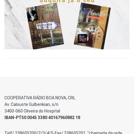
COOPERATIVA RÁDIO BOA NOVA, CRL
Av. Calouste Gulbenkian, s/n
3400-060 Oliveira do Hospital
IBAN-PT50 0045 3380 40167960882 18
Telf/ 238605200/2/3/4/5-Fax/ 238605201 “chamada da rede