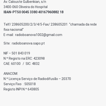
Av. Calouste Gulbenkian, s/n
3400-060 Oliveira do Hospital
IBAN-PT50 0045 3380 40167960882 18
Telf/ 238605200/2/3/4/5-Fax/ 238605201 “chamada da rede
fixa nacional”
E-mail: radioboanova1002@gmail.com
Site: radioboanova.sapo.pt
NIF – 501 843 019
N.º Registo na ERC: 423098
CAE: 60100 / SIC: 4832
ANACOM:
N.º Licença Serviço de Radiodifusão – 20370
Serviço Fixo : 505018
Registo INPI N.º 643805