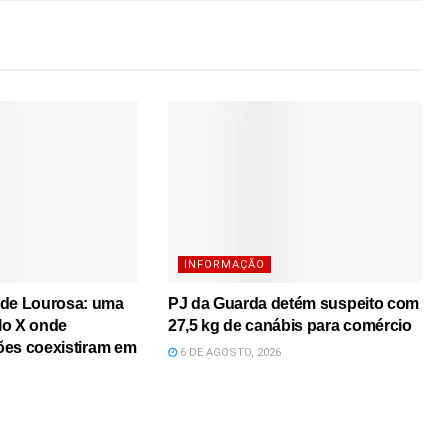
INFORMAÇÃO
 de Lourosa: uma
PJ da Guarda detém suspeito com
lo X onde
27,5 kg de canábis para comércio
iões coexistiram em
6 DE AGOSTO, 2026