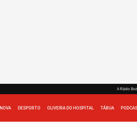
A Rádio Bo
 NOVA
DESPORTO
OLIVEIRA DO HOSPITAL
TÁBUA
PODCA