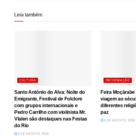
Leia também
CULTURA
INFORMAÇÃO
Santo António do Alva: Noite do
Feira Moçárabe
Emigrante, Festival de Folclore
viagem ao sécu
com grupos internacionais e
diferentes relig
Pedro Carrilho com violinista Mr.
paz
Vlalen são destaques nas Festas
6 DE AGOSTO, 2026
do Rio
6 DE AGOSTO, 2026