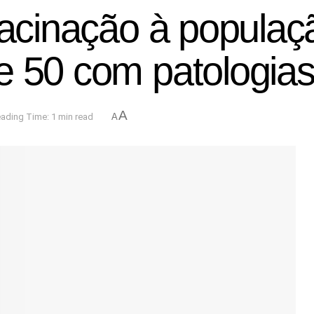
 vacinação à popula
e 50 com patologia
A
ading Time: 1 min read
A