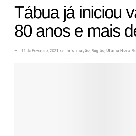
Tábua já iniciou
80 anos e mais d
11 de Fevereiro, 2021
em
Informação
,
Região
,
Última Hora
Re