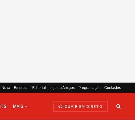
a Nova
Empresa
Editorial
Liga de Amigos
Programação
Contactos
STS
MAIS
OUVIR EM DIRETO