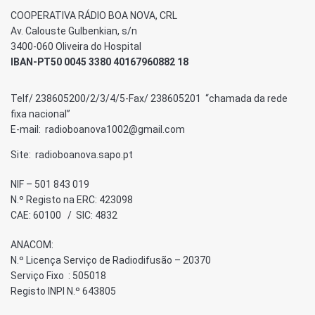
COOPERATIVA RÁDIO BOA NOVA, CRL
Av. Calouste Gulbenkian, s/n
3400-060 Oliveira do Hospital
IBAN-PT50 0045 3380 40167960882 18
Telf/ 238605200/2/3/4/5-Fax/ 238605201 “chamada da rede
fixa nacional”
E-mail: radioboanova1002@gmail.com
Site: radioboanova.sapo.pt
NIF – 501 843 019
N.º Registo na ERC: 423098
CAE: 60100 / SIC: 4832
ANACOM:
N.º Licença Serviço de Radiodifusão – 20370
Serviço Fixo : 505018
Registo INPI N.º 643805