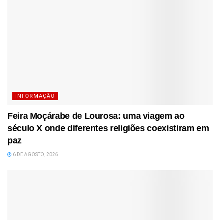
INFORMAÇÃO
Feira Moçárabe de Lourosa: uma viagem ao
século X onde diferentes religiões coexistiram em
paz
6 DE AGOSTO, 2026