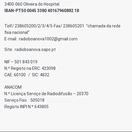
3400-060 Oliveira do Hospital
IBAN-PT50 0045 3380 40167960882 18
Telf/ 238605200/2/3/4/5-Fax/ 238605201 “chamada da rede
fixa nacional”
E-mail: radioboanova1002@gmail.com
Site: radioboanova.sapo.pt
NIF – 501 843 019
N.º Registo na ERC: 423098
CAE: 60100 / SIC: 4832
ANACOM:
N.º Licença Serviço de Radiodifusão – 20370
Serviço Fixo : 505018
Registo INPI N.º 643805