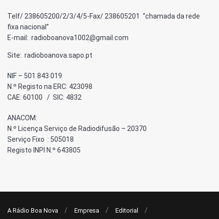
Telf/ 238605200/2/3/4/5-Fax/ 238605201 “chamada da rede
fixa nacional”
E-mail: radioboanova1002@gmail.com
Site: radioboanova.sapo.pt
NIF – 501 843 019
N.º Registo na ERC: 423098
CAE: 60100 / SIC: 4832
ANACOM:
N.º Licença Serviço de Radiodifusão – 20370
Serviço Fixo : 505018
Registo INPI N.º 643805
A Rádio Boa Nova
Empresa
Editorial