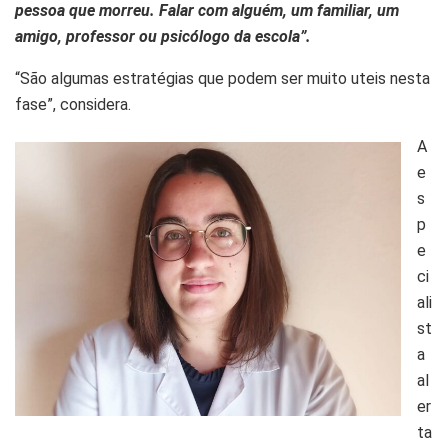
pessoa que morreu. Falar com alguém, um familiar, um
amigo, professor ou psicólogo da escola”.
“São algumas estratégias que podem ser muito uteis nesta
fase”, considera.
A
e
s
p
e
ci
ali
st
a
al
er
ta