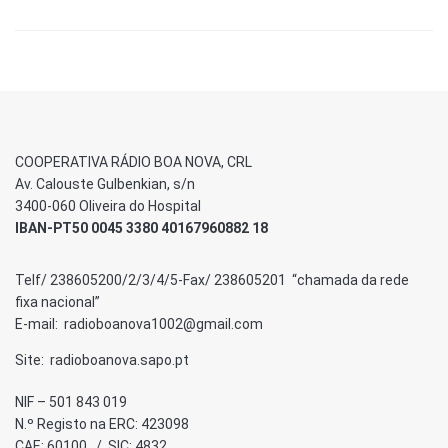
COOPERATIVA RÁDIO BOA NOVA, CRL
Av. Calouste Gulbenkian, s/n
3400-060 Oliveira do Hospital
IBAN-PT50 0045 3380 40167960882 18
Telf/ 238605200/2/3/4/5-Fax/ 238605201 “chamada da rede
fixa nacional”
E-mail: radioboanova1002@gmail.com
Site: radioboanova.sapo.pt
NIF – 501 843 019
N.º Registo na ERC: 423098
CAE: 60100 / SIC: 4832