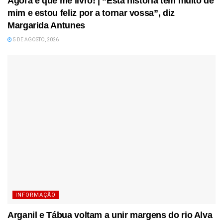
Agora é que me livro! | “Esta história tem muito de
mim e estou feliz por a tornar vossa”, diz
Margarida Antunes
5 DE AGOSTO, 2026
INFORMAÇÃO
Arganil e Tábua voltam a unir margens do rio Alva