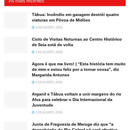
As mais recentes
Tábua: Incêndio em garagem destrói quatro
viaturas em Póvoa de Midões
6 DE AGOSTO, 2026
Ciclo de Visitas Noturnas ao Centro Histórico
de Seia está de volta
5 DE AGOSTO, 2026
Agora é que me livro! | “Esta história tem muito
de mim e estou feliz por a tornar vossa”, diz
Margarida Antunes
5 DE AGOSTO, 2026
Arganil e Tábua voltam a unir margens do rio
Alva para celebrar o Dia Internacional da
Juventude
5 DE AGOSTO, 2026
Junta de Freguesia de Meruge diz que “a
despoluição do Rio Cobral só será efectiva