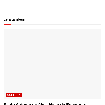
Leia também
CULTURA
Santo António do Alva: Noite do Emigrante,