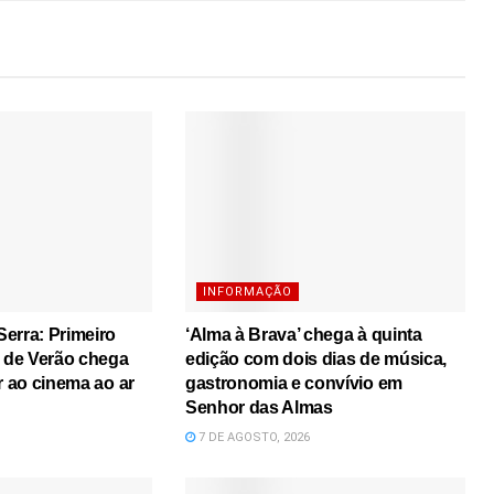
INFORMAÇÃO
erra: Primeiro
‘Alma à Brava’ chega à quinta
s de Verão chega
edição com dois dias de música,
r ao cinema ao ar
gastronomia e convívio em
Senhor das Almas
7 DE AGOSTO, 2026