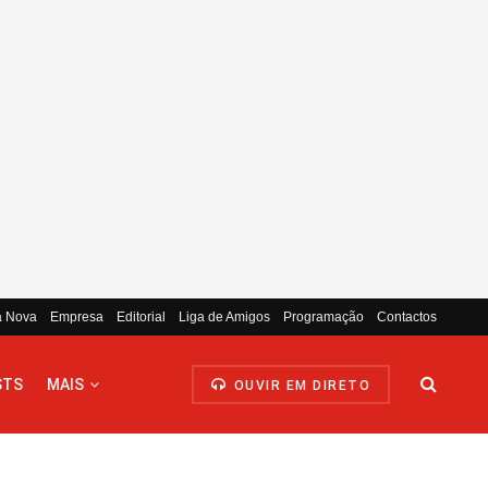
a Nova
Empresa
Editorial
Liga de Amigos
Programação
Contactos
STS
MAIS
OUVIR EM DIRETO