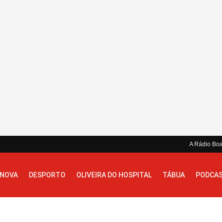
A Rádio Bo
 NOVA
DESPORTO
OLIVEIRA DO HOSPITAL
TÁBUA
PODCA