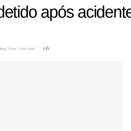
detido após acident
A
ing Time: 1 min read
A