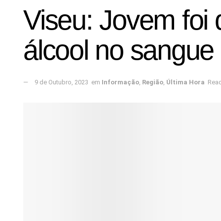
Viseu: Jovem foi 
álcool no sangue
9 de Outubro, 2023
em
Informação
,
Região
,
Última Hora
Read