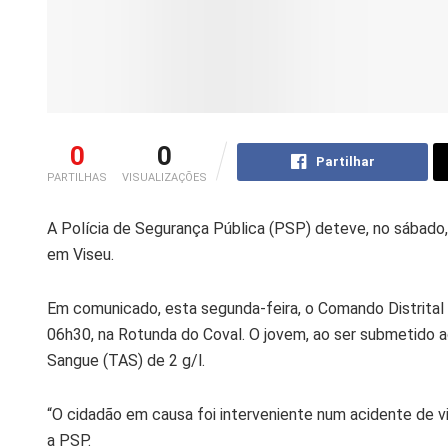
0
0
Partilhar
PARTILHAS
VISUALIZAÇÕES
A Polícia de Segurança Pública (PSP) deteve, no sábado,
em Viseu.
Em comunicado, esta segunda-feira, o Comando Distrital
06h30, na Rotunda do Coval. O jovem, ao ser submetido 
Sangue (TAS) de 2 g/l.
“O cidadão em causa foi interveniente num acidente de v
a PSP.