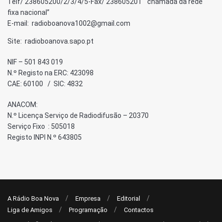
Telf/ 238605200/2/3/4/5-Fax/ 238605201 “chamada da rede
fixa nacional”
E-mail: radioboanova1002@gmail.com
Site: radioboanova.sapo.pt
NIF – 501 843 019
N.º Registo na ERC: 423098
CAE: 60100 / SIC: 4832
ANACOM:
N.º Licença Serviço de Radiodifusão – 20370
Serviço Fixo : 505018
Registo INPI N.º 643805
A Rádio Boa Nova
Empresa
Editorial
Liga de Amigos
Programação
Contactos