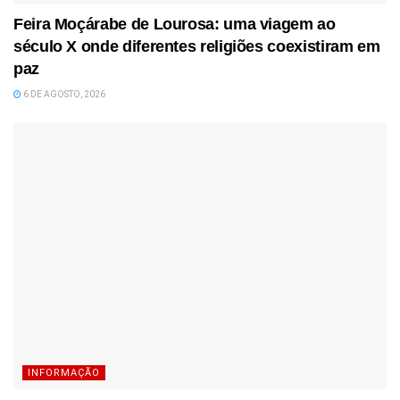
Feira Moçárabe de Lourosa: uma viagem ao
século X onde diferentes religiões coexistiram em
paz
6 DE AGOSTO, 2026
INFORMAÇÃO