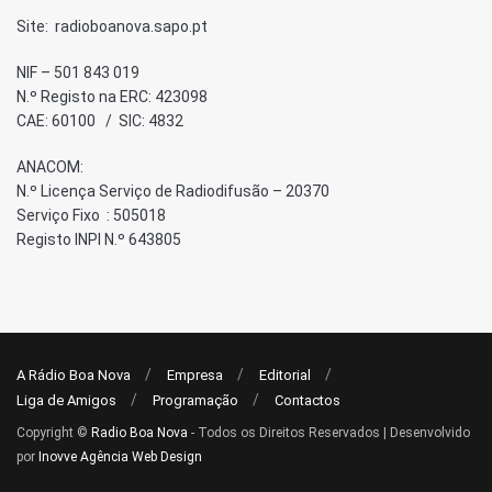
Site: radioboanova.sapo.pt
NIF – 501 843 019
N.º Registo na ERC: 423098
CAE: 60100 / SIC: 4832
ANACOM:
N.º Licença Serviço de Radiodifusão – 20370
Serviço Fixo : 505018
Registo INPI N.º 643805
A Rádio Boa Nova
Empresa
Editorial
Liga de Amigos
Programação
Contactos
Copyright ©
Radio Boa Nova
- Todos os Direitos Reservados | Desenvolvido
por
Inovve Agência Web Design