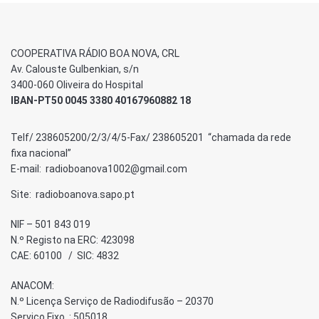
COOPERATIVA RÁDIO BOA NOVA, CRL
Av. Calouste Gulbenkian, s/n
3400-060 Oliveira do Hospital
IBAN-PT50 0045 3380 40167960882 18
Telf/ 238605200/2/3/4/5-Fax/ 238605201 “chamada da rede
fixa nacional”
E-mail: radioboanova1002@gmail.com
Site: radioboanova.sapo.pt
NIF – 501 843 019
N.º Registo na ERC: 423098
CAE: 60100 / SIC: 4832
ANACOM:
N.º Licença Serviço de Radiodifusão – 20370
Serviço Fixo : 505018