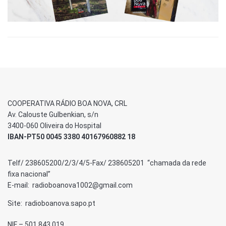
COOPERATIVA RÁDIO BOA NOVA, CRL
Av. Calouste Gulbenkian, s/n
3400-060 Oliveira do Hospital
IBAN-PT50 0045 3380 40167960882 18
Telf/ 238605200/2/3/4/5-Fax/ 238605201 “chamada da rede
fixa nacional”
E-mail: radioboanova1002@gmail.com
Site: radioboanova.sapo.pt
NIF – 501 843 019