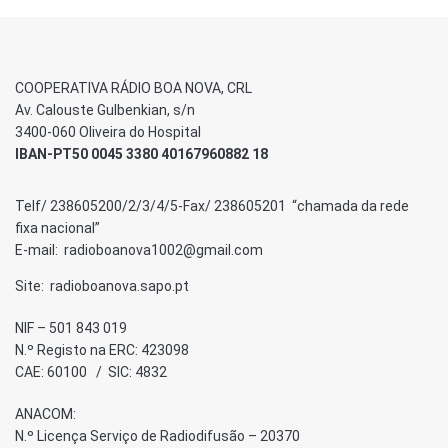
COOPERATIVA RÁDIO BOA NOVA, CRL
Av. Calouste Gulbenkian, s/n
3400-060 Oliveira do Hospital
IBAN-PT50 0045 3380 40167960882 18
Telf/ 238605200/2/3/4/5-Fax/ 238605201 “chamada da rede
fixa nacional”
E-mail: radioboanova1002@gmail.com
Site: radioboanova.sapo.pt
NIF – 501 843 019
N.º Registo na ERC: 423098
CAE: 60100 / SIC: 4832
ANACOM:
N.º Licença Serviço de Radiodifusão – 20370