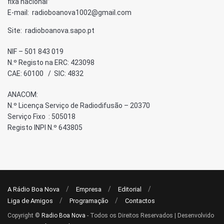
fixa nacional”
E-mail: radioboanova1002@gmail.com
Site: radioboanova.sapo.pt
NIF – 501 843 019
N.º Registo na ERC: 423098
CAE: 60100 / SIC: 4832
ANACOM:
N.º Licença Serviço de Radiodifusão – 20370
Serviço Fixo : 505018
Registo INPI N.º 643805
A Rádio Boa Nova
Empresa
Editorial
Liga de Amigos
Programação
Contactos
Copyright ©
Radio Boa Nova
- Todos os Direitos Reservados | Desenvolvido