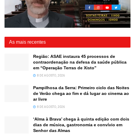
As mais recentes
Região: ASAE instaura 45 processos de
contraordenação na defesa da saúde pública
em “Operação Terras de Xisto”
8 DE AGOSTO, 2026
Pampilhosa da Serra: Primeiro ciclo das Noites
de Verão chega ao fim e dá lugar ao cinema ao
ar livre
8 DE AGOSTO, 2026
‘Alma à Brava’ chega à quinta edição com dois
dias de música, gastronomia e convívio em
Senhor das Almas