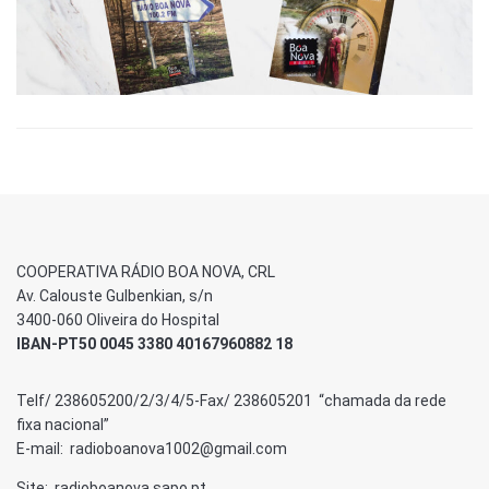
COOPERATIVA RÁDIO BOA NOVA, CRL
Av. Calouste Gulbenkian, s/n
3400-060 Oliveira do Hospital
IBAN-PT50 0045 3380 40167960882 18
Telf/ 238605200/2/3/4/5-Fax/ 238605201 “chamada da rede
fixa nacional”
E-mail: radioboanova1002@gmail.com
Site: radioboanova.sapo.pt