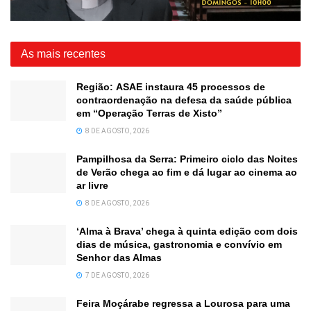
As mais recentes
Região: ASAE instaura 45 processos de
contraordenação na defesa da saúde pública
em “Operação Terras de Xisto”
8 DE AGOSTO, 2026
Pampilhosa da Serra: Primeiro ciclo das Noites
de Verão chega ao fim e dá lugar ao cinema ao
ar livre
8 DE AGOSTO, 2026
‘Alma à Brava’ chega à quinta edição com dois
dias de música, gastronomia e convívio em
Senhor das Almas
7 DE AGOSTO, 2026
Feira Moçárabe regressa a Lourosa para uma