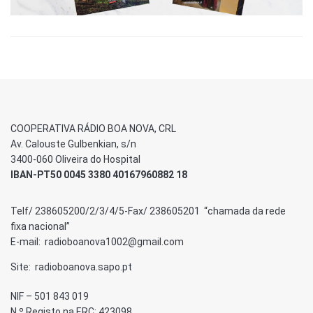
COOPERATIVA RÁDIO BOA NOVA, CRL
Av. Calouste Gulbenkian, s/n
3400-060 Oliveira do Hospital
IBAN-PT50 0045 3380 40167960882 18
Telf/ 238605200/2/3/4/5-Fax/ 238605201 “chamada da rede
fixa nacional”
E-mail: radioboanova1002@gmail.com
Site: radioboanova.sapo.pt
NIF – 501 843 019
N.º Registo na ERC: 423098