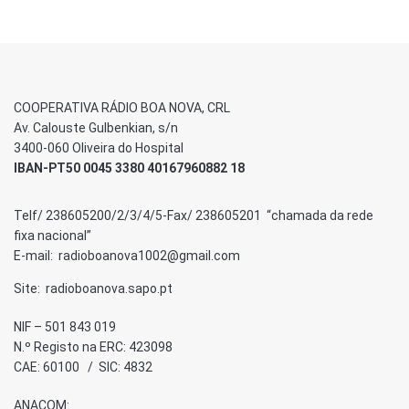
COOPERATIVA RÁDIO BOA NOVA, CRL
Av. Calouste Gulbenkian, s/n
3400-060 Oliveira do Hospital
IBAN-PT50 0045 3380 40167960882 18
Telf/ 238605200/2/3/4/5-Fax/ 238605201 “chamada da rede
fixa nacional”
E-mail: radioboanova1002@gmail.com
Site: radioboanova.sapo.pt
NIF – 501 843 019
N.º Registo na ERC: 423098
CAE: 60100 / SIC: 4832
ANACOM: