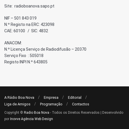
Site: radioboanova.sapo.pt
NIF – 501 843 019
N.º Registo na ERC: 423098
CAE: 60100 / SIC: 4832
ANACOM:
N.º Licença Serviço de Radiodifusão – 20370
Serviço Fixo : 505018
Registo INPI N.º 643805
A Rádio Boa Nova
Empresa
Editorial
Liga de Amigos
Programação
Contactos
Copyright ©
Radio Boa Nova
- Todos os Direitos Reservados | Desenvolvido
por
Inovve Agência Web Design