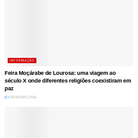
INFORMAÇÃO
Feira Moçárabe de Lourosa: uma viagem ao
século X onde diferentes religiões coexistiram em
paz
6 DE AGOSTO, 2026