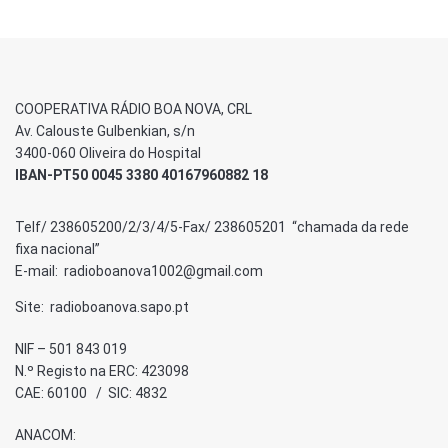
COOPERATIVA RÁDIO BOA NOVA, CRL
Av. Calouste Gulbenkian, s/n
3400-060 Oliveira do Hospital
IBAN-PT50 0045 3380 40167960882 18
Telf/ 238605200/2/3/4/5-Fax/ 238605201 “chamada da rede
fixa nacional”
E-mail: radioboanova1002@gmail.com
Site: radioboanova.sapo.pt
NIF – 501 843 019
N.º Registo na ERC: 423098
CAE: 60100 / SIC: 4832
ANACOM: