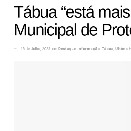
Tábua “está mais 
Municipal de Prot
18 de Julho, 2023
em
Destaque
,
Informação
,
Tábua
,
Última 