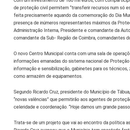
Com um investimento de 180 mil euros, com comparticipa
de proteção civil permitem “transferir recursos num só e
feita precisamente aquando da comemoração do Dia Muni
presença de inúmeros representantes máximos da Proteção 
Administração Interna, Presidente e comandante da Auto
comandante da Sub- Região de Coimbra, comandantes do
O novo Centro Municipal conta com uma sala de operaçõ
informações emanadas do sistema nacional de Proteção Ci
informação e sensibilização, gabinetes para os técnicos,
como armazém de equipamentos.
Segundo Ricardo Cruz, presidente do Município de Tábua, 
“novas valências” que permitirão aos agentes de proteç
celeridade e coordenação. “Hoje damos um grande passo p
Trata-se de um projeto que vai ao encontro da política as