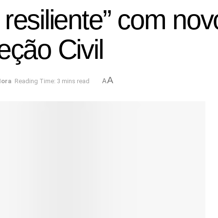
resiliente” com nov
eção Civil
A
Hora
Reading Time: 3 mins read
A