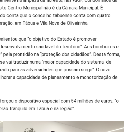
emente na limpeza da floresta, nas AIGP, Condomínios da
Este Centro Municipal não é da Câmara Municipal. É
ando conta que o concelho tabuense conta com quatro
ação, em Tábua e Vila Nova de Oliveirinha.
salientou que “o objetivo do Estado é promover
desenvolvimento saudável do território”. Aos bombeiros e
o” pela prontidão na “proteção dos cidadãos”. Desta forma,
 se vai traduzir numa “maior capacidade do sistema de
arado para as adversidades que possam surgir”. O novo
melhorar a capacidade de planeamento e monotorização de
forçou o dispositivo especial com 54 milhões de euros, “o
erão tranquilo em Tábua e na região”.