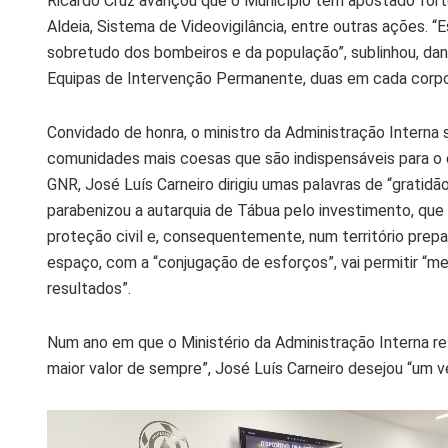
Ricardo Cruz avançou que o Município tem apostado fort
Aldeia, Sistema de Videovigilância, entre outras ações. “
sobretudo dos bombeiros e da população”, sublinhou, d
Equipas de Intervenção Permanente, duas em cada corpor
Convidado de honra, o ministro da Administração Interna 
comunidades mais coesas que são indispensáveis para o 
GNR, José Luís Carneiro dirigiu umas palavras de “gratidã
parabenizou a autarquia de Tábua pelo investimento, que
proteção civil e, consequentemente, num território prep
espaço, com a “conjugação de esforços”, vai permitir “
resultados”.
Num ano em que o Ministério da Administração Interna re
maior valor de sempre”, José Luís Carneiro desejou “um v