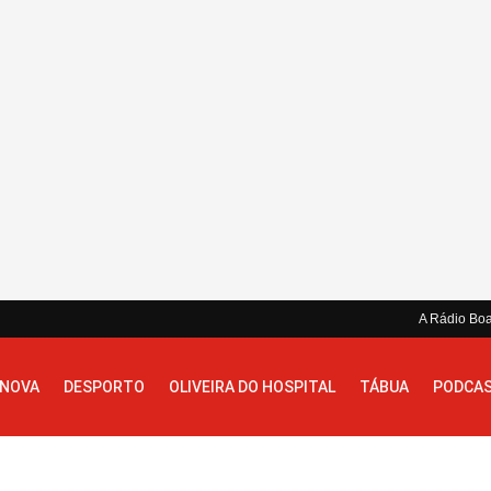
A Rádio Bo
 NOVA
DESPORTO
OLIVEIRA DO HOSPITAL
TÁBUA
PODCA