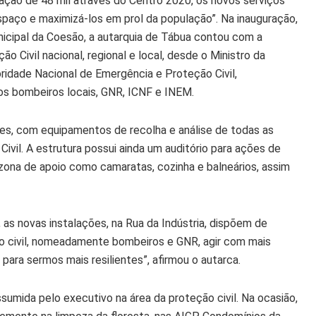
ção de 48 mil através do Centro 2020, os novos serviços
spaço e maximizá-los em prol da população”. Na inauguração,
cipal da Coesão, a autarquia de Tábua contou com a
Civil nacional, regional e local, desde o Ministro da
ridade Nacional de Emergência e Proteção Civil,
s bombeiros locais, GNR, ICNF e INEM.
es, com equipamentos de recolha e análise de todas as
vil. A estrutura possui ainda um auditório para ações de
 zona de apoio como camaratas, cozinha e balneários, assim
as novas instalações, na Rua da Indústria, dispõem de
ão civil, nomeadamente bombeiros e GNR, agir com mais
ara sermos mais resilientes”, afirmou o autarca.
sumida pelo executivo na área da proteção civil. Na ocasião,