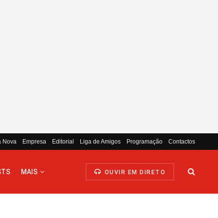
a Nova
Empresa
Editorial
Liga de Amigos
Programação
Contactos
STS
MAIS
OUVIR EM DIRETO