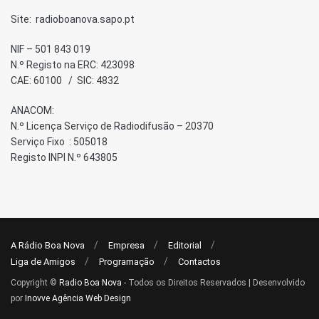
Site: radioboanova.sapo.pt
NIF – 501 843 019
N.º Registo na ERC: 423098
CAE: 60100 / SIC: 4832
ANACOM:
N.º Licença Serviço de Radiodifusão – 20370
Serviço Fixo : 505018
Registo INPI N.º 643805
A Rádio Boa Nova
Empresa
Editorial
Liga de Amigos
Programação
Contactos
Copyright ©
Radio Boa Nova
- Todos os Direitos Reservados | Desenvolvido
por
Inovve Agência Web Design