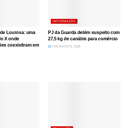
INFORMAÇÃO
 de Lourosa: uma
PJ da Guarda detém suspeito com
lo X onde
27,5 kg de canábis para comércio
iões coexistiram em
6 DE AGOSTO, 2026