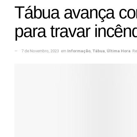
Tábua avança com 
para travar incên
7 de Novembro, 2023
em
Informação
,
Tábua
,
Última Hora
Re