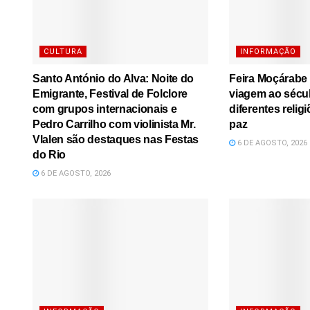
CULTURA
INFORMAÇÃO
Santo António do Alva: Noite do
Feira Moçárabe
Emigrante, Festival de Folclore
viagem ao sécu
com grupos internacionais e
diferentes relig
Pedro Carrilho com violinista Mr.
paz
Vlalen são destaques nas Festas
6 DE AGOSTO, 2026
do Rio
6 DE AGOSTO, 2026