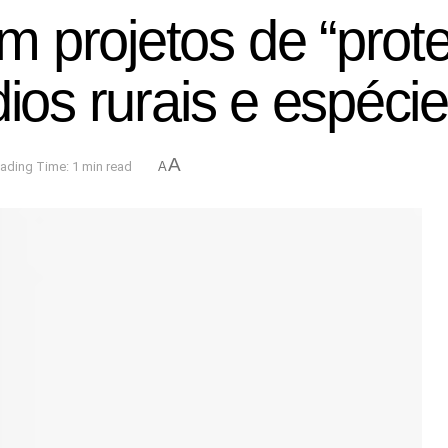
projetos de “proteç
dios rurais e espéci
A
ading Time: 1 min read
A