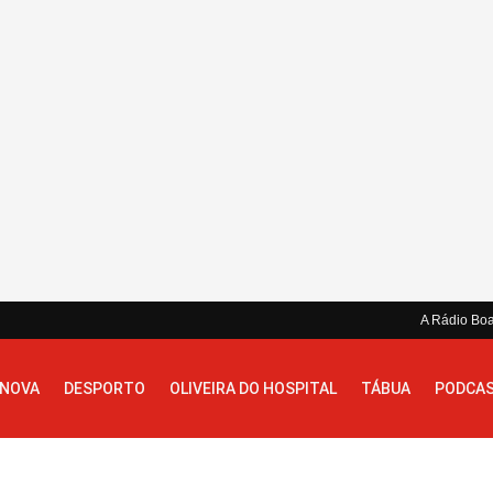
A Rádio Bo
 NOVA
DESPORTO
OLIVEIRA DO HOSPITAL
TÁBUA
PODCA