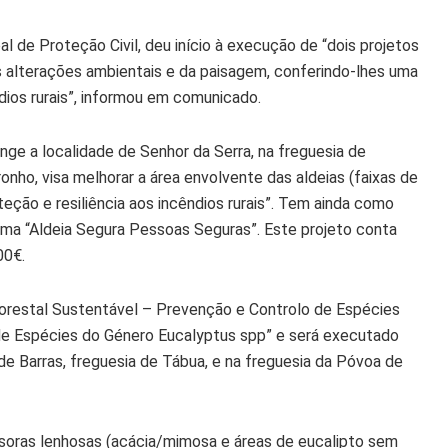
l de Proteção Civil, deu início à execução de “dois projetos
s alterações ambientais e da paisagem, conferindo-lhes uma
dios rurais”, informou em comunicado.
ange a localidade de Senhor da Serra, na freguesia de
onho, visa melhorar a área envolvente das aldeias (faixas de
eção e resiliência aos incêndios rurais”. Tem ainda como
grama “Aldeia Segura Pessoas Seguras”. Este projeto conta
00€.
lorestal Sustentável – Prevenção e Controlo de Espécies
de Espécies do Género Eucalyptus spp” e será executado
 de Barras, freguesia de Tábua, e na freguesia da Póvoa de
soras lenhosas (acácia/mimosa e áreas de eucalipto sem