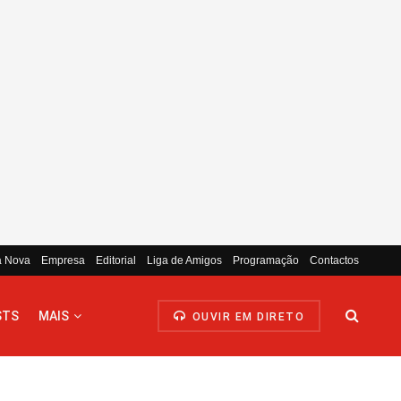
a Nova
Empresa
Editorial
Liga de Amigos
Programação
Contactos
STS
MAIS
OUVIR EM DIRETO