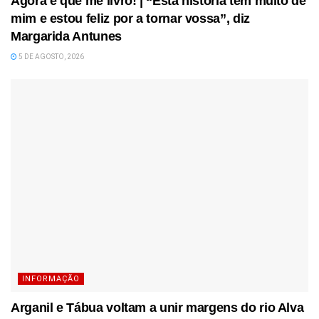
Agora é que me livro! | “Esta história tem muito de
mim e estou feliz por a tornar vossa”, diz
Margarida Antunes
5 DE AGOSTO, 2026
INFORMAÇÃO
Arganil e Tábua voltam a unir margens do rio Alva