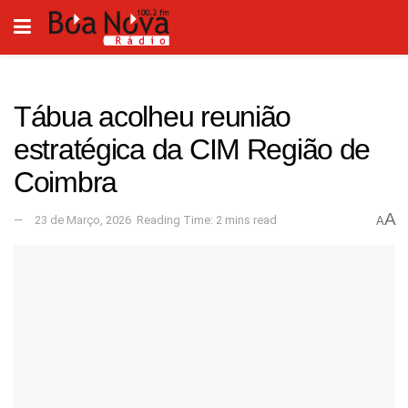
Tábua acolheu reunião
estratégica da CIM Região de
Coimbra
A
23 de Março, 2026
Reading Time: 2 mins read
A