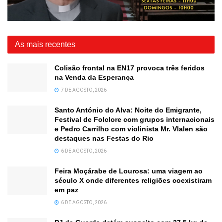
As mais recentes
Colisão frontal na EN17 provoca três feridos
na Venda da Esperança
7 DE AGOSTO, 2026
Santo António do Alva: Noite do Emigrante,
Festival de Folclore com grupos internacionais
e Pedro Carrilho com violinista Mr. Vlalen são
destaques nas Festas do Rio
6 DE AGOSTO, 2026
Feira Moçárabe de Lourosa: uma viagem ao
século X onde diferentes religiões coexistiram
em paz
6 DE AGOSTO, 2026