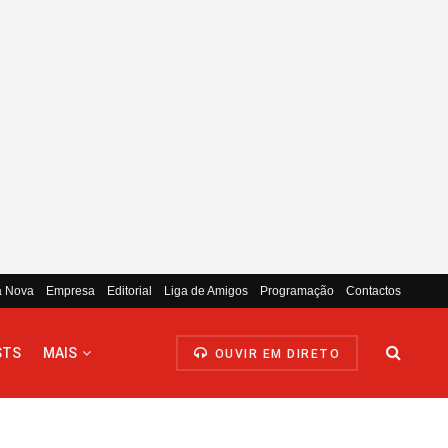
a Nova
Empresa
Editorial
Liga de Amigos
Programação
Contactos
STS
MAIS
OUVIR EM DIRETO