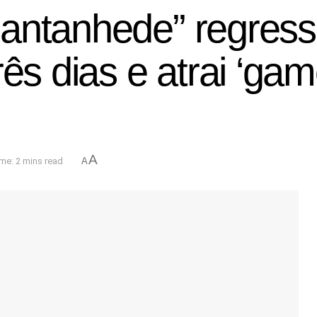
ntanhede” regressa:
ês dias e atrai ‘gam
A
me: 2 mins read
A