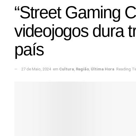
“Street Gaming Ca
videojogos dura tr
país
27 de Maio, 2024
em
Cultura
,
Região
,
Última Hora
Reading Ti