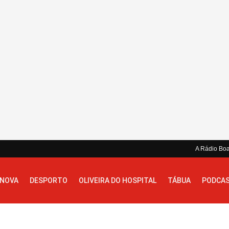
A Rádio Bo
 NOVA
DESPORTO
OLIVEIRA DO HOSPITAL
TÁBUA
PODCA