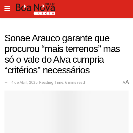
Sonae Arauco garante que
procurou “mais terrenos” mas
só o vale do Alva cumpria
“critérios” necessários
A
4 de Abril, 2025
Reading Time: 6 mins read
A