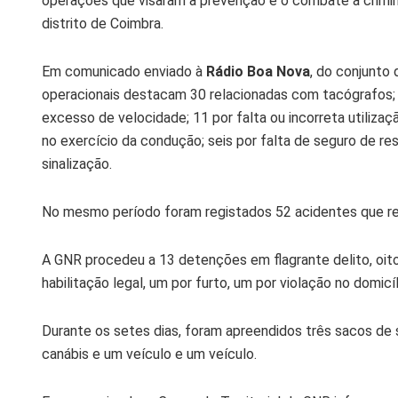
operações que visaram a prevenção e o combate à criminali
distrito de Coimbra.
Em comunicado enviado à
Rádio Boa Nova
, do conjunto 
operacionais destacam 30 relacionadas com tacógrafos; 23
excesso de velocidade; 11 por falta ou incorreta utilizaç
no exercício da condução; seis por falta de seguro de res
sinalização.
No mesmo período foram registados 52 acidentes que re
A GNR procedeu a 13 detenções em flagrante delito, oito
habilitação legal, um por furto, um por violação no domic
Durante os setes dias, foram apreendidos três sacos de 
canábis e um veículo e um veículo.