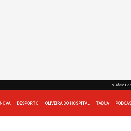
A Rádio Bo
 NOVA
DESPORTO
OLIVEIRA DO HOSPITAL
TÁBUA
PODCA