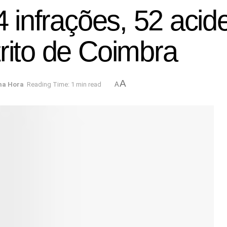
4 infrações, 52 acid
rito de Coimbra
A
ma Hora
Reading Time: 1 min read
A