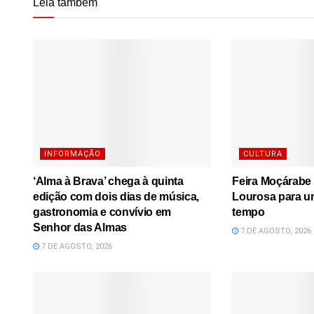
Leia também
INFORMAÇÃO
CULTURA
‘Alma à Brava’ chega à quinta
Feira Moçárabe 
edição com dois dias de música,
Lourosa para u
gastronomia e convívio em
tempo
Senhor das Almas
7 DE AGOSTO, 2026
7 DE AGOSTO, 2026