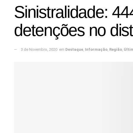
Sinistralidade: 44
detenções no dist
3 de Novembro, 2020
em
Destaque
,
Informação
,
Região
,
Últi