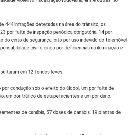
dade violenta, fiscalização rodoviária, entre outras, no
de 444 infrações detetadas na área do trânsito, os
 por falta de inspeção periódica obrigatória; 14 por
ão do cinto de segurança; oito por uso indevido do telemóvel
ponsabilidade civil e cinco por deficiências na iluminação e
sultaram em 12 feridos leves.
 por condução sob o efeito do álcool, um por falta de
ílio, um por tráfico de estupefacientes e um por dano.
sementes de canábis, 57 doses de canábis, 19 plantas de