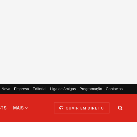
a Nova
Empresa
Editorial
Liga de Amigos
Programação
Contactos
STS
MAIS
OUVIR EM DIRETO