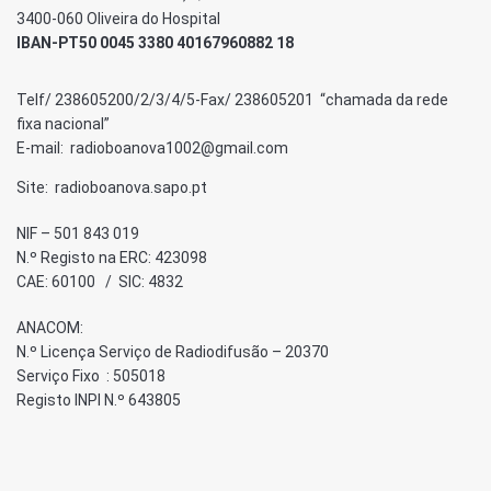
3400-060 Oliveira do Hospital
IBAN-PT50 0045 3380 40167960882 18
Telf/ 238605200/2/3/4/5-Fax/ 238605201 “chamada da rede
fixa nacional”
E-mail: radioboanova1002@gmail.com
Site: radioboanova.sapo.pt
NIF – 501 843 019
N.º Registo na ERC: 423098
CAE: 60100 / SIC: 4832
ANACOM:
N.º Licença Serviço de Radiodifusão – 20370
Serviço Fixo : 505018
Registo INPI N.º 643805