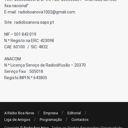
fixa nacional”
E-mail: radioboanova1002@gmail.com
Site: radioboanova.sapo.pt
NIF – 501 843 019
N.º Registo na ERC: 423098
CAE: 60100 / SIC: 4832
ANACOM:
N.º Licença Serviço de Radiodifusão – 20370
Serviço Fixo : 505018
Registo INPI N.º 643805
A Rádio Boa Nova
Empresa
Editorial
Liga de Amigos
Programação
Contactos