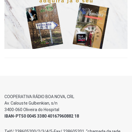
COOPERATIVA RÁDIO BOA NOVA, CRL
Av. Calouste Gulbenkian, s/n
3400-060 Oliveira do Hospital
IBAN-PT50 0045 3380 40167960882 18
Telf/ 238605200/2/3/4/5-Fax/ 238605201 “chamada da rede