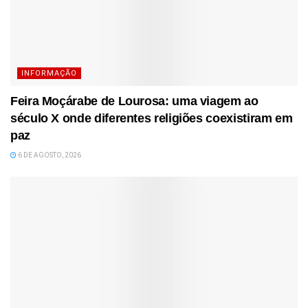
INFORMAÇÃO
Feira Moçárabe de Lourosa: uma viagem ao
século X onde diferentes religiões coexistiram em
paz
6 DE AGOSTO, 2026