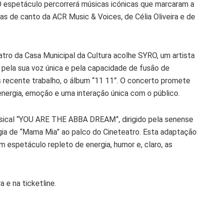
 O espetáculo percorrerá músicas icónicas que marcaram a
nas de canto da ACR Music & Voices, de Célia Oliveira e de
tro da Casa Municipal da Cultura acolhe SYRO, um artista
pela sua voz única e pela capacidade de fusão de
s recente trabalho, o álbum “11 11”. O concerto promete
nergia, emoção e uma interação única com o público.
usical “YOU ARE THE ABBA DREAM”, dirigido pela senense
agia de “Mama Mia” ao palco do Cineteatro. Esta adaptação
um espetáculo repleto de energia, humor e, claro, as
 e na ticketline.