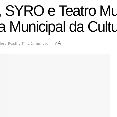
s, SYRO e Teatro Mu
 Municipal da Cult
A
Hora
Reading Time: 2 mins read
A