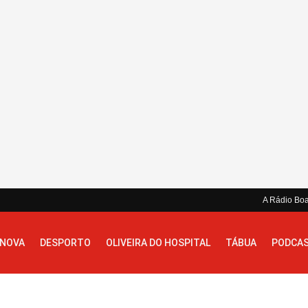
A Rádio Bo
 NOVA
DESPORTO
OLIVEIRA DO HOSPITAL
TÁBUA
PODCA