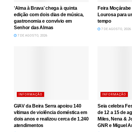
‘Alma à Brava’ chega à quinta
Feira Moçárabe 
edição com dois dias de música,
Lourosa para u
gastronomia e convívio em
tempo
Senhor das Almas
7 DE AGOSTO, 2026
7 DE AGOSTO, 2026
INFORMAÇÃO
INFORMAÇÃO
GIAV da Beira Serra apoiou 140
Seia celebra Fe
vítimas de violência doméstica em
de 12 a 15 de a
dois anos e realizou cerca de 1.240
Miles, Nena & J
atendimentos
GNR e Miguel A