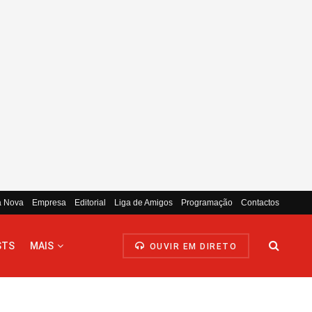
a Nova
Empresa
Editorial
Liga de Amigos
Programação
Contactos
STS
MAIS
OUVIR EM DIRETO