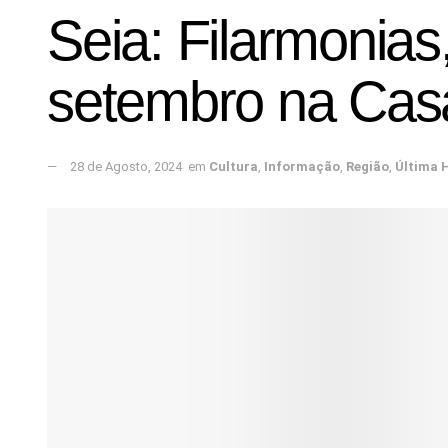
Seia: Filarmonia
setembro na Casa
28 de Agosto, 2024
em
Cultura
,
Informação
,
Região
,
Última 