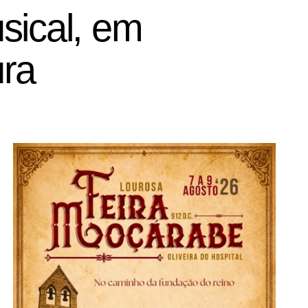
sical, em
ura