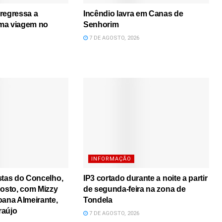
regressa a
Incêndio lavra em Canas de
ma viagem no
Senhorim
7 DE AGOSTO, 2026
INFORMAÇÃO
stas do Concelho,
IP3 cortado durante a noite a partir
gosto, com Mizzy
de segunda-feira na zona de
oana Almeirante,
Tondela
raújo
7 DE AGOSTO, 2026