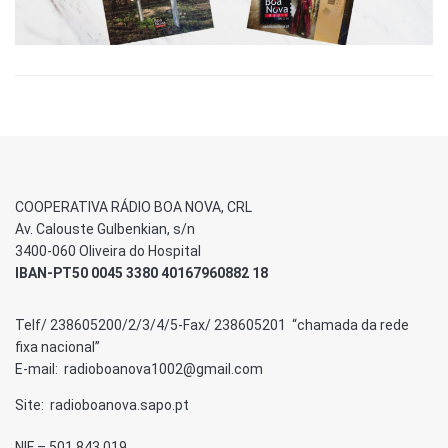
COOPERATIVA RÁDIO BOA NOVA, CRL
Av. Calouste Gulbenkian, s/n
3400-060 Oliveira do Hospital
IBAN-PT50 0045 3380 40167960882 18
Telf/ 238605200/2/3/4/5-Fax/ 238605201 “chamada da rede
fixa nacional”
E-mail: radioboanova1002@gmail.com
Site: radioboanova.sapo.pt
NIF – 501 843 019