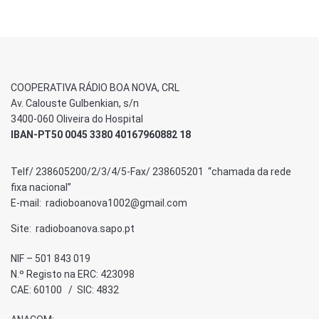
COOPERATIVA RÁDIO BOA NOVA, CRL
Av. Calouste Gulbenkian, s/n
3400-060 Oliveira do Hospital
IBAN-PT50 0045 3380 40167960882 18
Telf/ 238605200/2/3/4/5-Fax/ 238605201 “chamada da rede
fixa nacional”
E-mail: radioboanova1002@gmail.com
Site: radioboanova.sapo.pt
NIF – 501 843 019
N.º Registo na ERC: 423098
CAE: 60100 / SIC: 4832