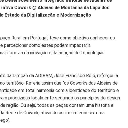
de Desenvolvimento Integrado da Rede de Aldeias de
rativa Cowork @ Aldeias de Montanha da Lapa dos
 de Estado da Digitalização e Modernização
Espaço Rural em Portugal, teve como objetivo conhecer os
a, e percecionar como estes podem impactar a
rais, por via da inovação e da adoção de tecnologias
ente da Direção da ADIRAM, José Francisco Rolo, reforçou a
o território. Referiu assim que “os Coworks das Aldeias de
tidade em total harmonia com a identidade do território e
oram produzidas localmente seguindo os princípios do design
a região. Ou seja, todas as peças contam uma história e
da Rede de Cowork, ativando assim um ecossistema
rego”.