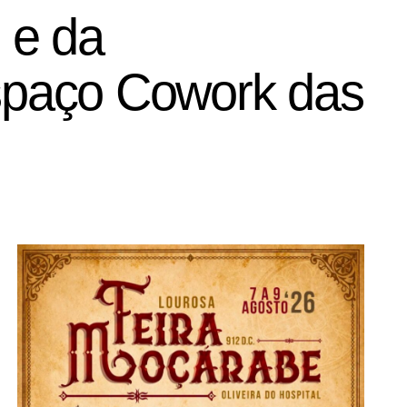
 e da
espaço Cowork das