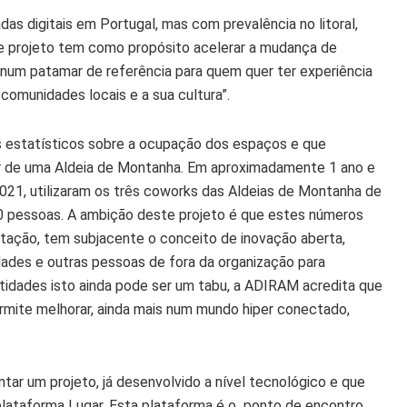
s digitais em Portugal, mas com prevalência no litoral,
e projeto tem como propósito acelerar a mudança de
num patamar de referência para quem quer ter experiência
omunidades locais e a sua cultura”.
estatísticos sobre a ocupação dos espaços e que
tir de uma Aldeia de Montanha. Em aproximadamente 1 ano e
21, utilizaram os três coworks das Aldeias de Montanha de
0 pessoas. A ambição deste projeto é que estes números
tação, tem subjacente o conceito de inovação aberta,
dades e outras pessoas de fora da organização para
ntidades isto ainda pode ser um tabu, a ADIRAM acredita que
rmite melhorar, ainda mais num mundo hiper conectado,
tar um projeto, já desenvolvido a nível tecnológico e que
lataforma Lugar. Esta plataforma é o ponto de encontro