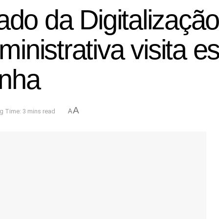
ado da Digitalização
inistrativa visita 
anha
A
g Time: 3 mins read
A