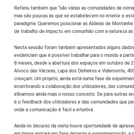
Referiu também que “são várias as comunidades de nómada
mas são poucas as que se estabelecem no interior e est
paradigma. Queremos posicionar as Aldeias de Montanha 
de trabalho de impacto em comunhão com a natureza as c
Nesta sessão foram também apresentados alguns dados 
evidenciam que é possível trabalhar para o mundo a par
8 meses, desde a abertura dos espaços em outubro de 20
Alvoco das Várzeas, Lapa dos Dinheiros e Videmonte, 40
cresçam. Um projeto, ainda está numa fase de experimen
incentivando a colaboração dos utilizadores, das comuni
afinarmos ainda mais o nosso conceito. Se para outras e
é o feedback dos utilizadores e das comunidades que pe
onde a comunicação é fácil e intuitiva.
Ainda no decurso da visita houve oportunidade de apresen
em breve entrará em fase deteste e experimentação, a p