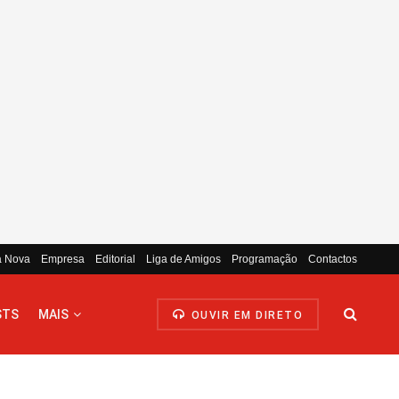
a Nova
Empresa
Editorial
Liga de Amigos
Programação
Contactos
STS
MAIS
OUVIR EM DIRETO