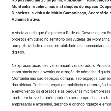
No passado dia 23 de junho, a ADIRAM – Associação 
Montanha recebeu, nas instalações do espaço Coope
Dinheiros, a visita de Mário Campolargo, Secretário
Administrativa.
A visita aquela que é a primeira Rede de Coworking em 
projetos em curso no território das Aldeias de Montanh
competitividade e a sustentabilidade das comunidades ru
digitais.
Na apresentação das várias iniciativas da rede, o Presid
importância dos coworks na atração de nómadas digitais a
Montanha não são espaços comuns, são espaços com iden
das aldeias. Todas as peças de mobiliário e decoração f
e envolvendo os artesãos e as pequenas microempresas d
muito em breve também poderão ser compradas no site 
empresarial e artesanal, gerando e criando riqueza e emp