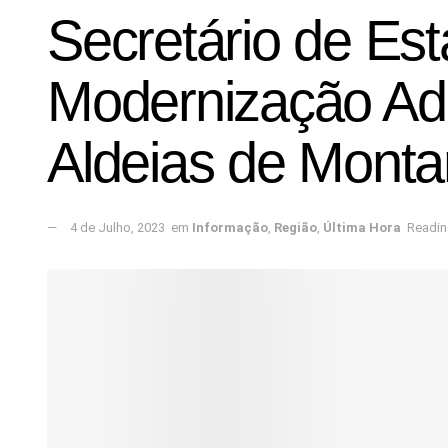
Secretário de Est
Modernização Adm
Aldeias de Mont
4 de Julho, 2023
em
Informação
,
Região
,
Última Hora
Readin