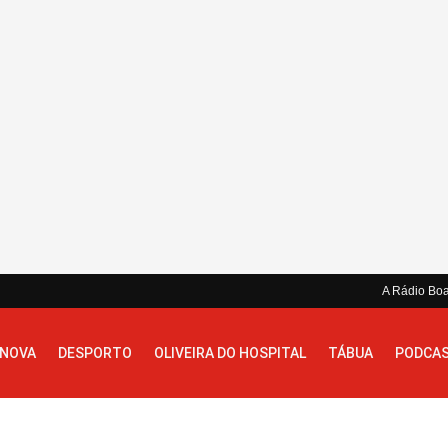
A Rádio Bo
 NOVA
DESPORTO
OLIVEIRA DO HOSPITAL
TÁBUA
PODCA