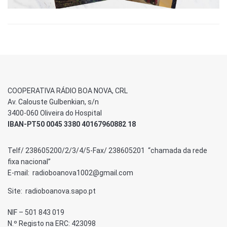
COOPERATIVA RÁDIO BOA NOVA, CRL
Av. Calouste Gulbenkian, s/n
3400-060 Oliveira do Hospital
IBAN-PT50 0045 3380 40167960882 18
Telf/ 238605200/2/3/4/5-Fax/ 238605201 “chamada da rede
fixa nacional”
E-mail: radioboanova1002@gmail.com
Site: radioboanova.sapo.pt
NIF – 501 843 019
N.º Registo na ERC: 423098