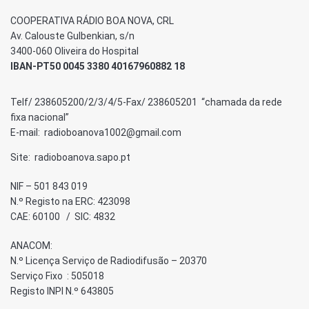
COOPERATIVA RÁDIO BOA NOVA, CRL
Av. Calouste Gulbenkian, s/n
3400-060 Oliveira do Hospital
IBAN-PT50 0045 3380 40167960882 18
Telf/ 238605200/2/3/4/5-Fax/ 238605201 “chamada da rede
fixa nacional”
E-mail: radioboanova1002@gmail.com
Site: radioboanova.sapo.pt
NIF – 501 843 019
N.º Registo na ERC: 423098
CAE: 60100 / SIC: 4832
ANACOM:
N.º Licença Serviço de Radiodifusão – 20370
Serviço Fixo : 505018
Registo INPI N.º 643805