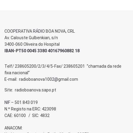
COOPERATIVA RÁDIO BOA NOVA, CRL
Av. Calouste Gulbenkian, s/n
3400-060 Oliveira do Hospital
IBAN-PT50 0045 3380 40167960882 18
Telf/ 238605200/2/3/4/5-Fax/ 238605201 “chamada da rede
fixa nacional”
E-mail: radioboanova1002@gmail.com
Site: radioboanova.sapo.pt
NIF – 501 843 019
N.º Registo na ERC: 423098
CAE: 60100 / SIC: 4832
ANACOM: