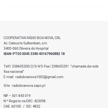
COOPERATIVA RÁDIO BOA NOVA, CRL
Av. Calouste Gulbenkian, s/n
3400-060 Oliveira do Hospital
IBAN-PT50 0045 3380 40167960882 18
Telf/ 238605200/2/3/4/5-Fax/ 238605201 “chamada da rede
fixa nacional”
E-mail: radioboanova1002@gmail.com
Site: radioboanova.sapo.pt
NIF – 501 843 019
N.º Registo na ERC: 423098
CAE: 60100 / SIC: 4832