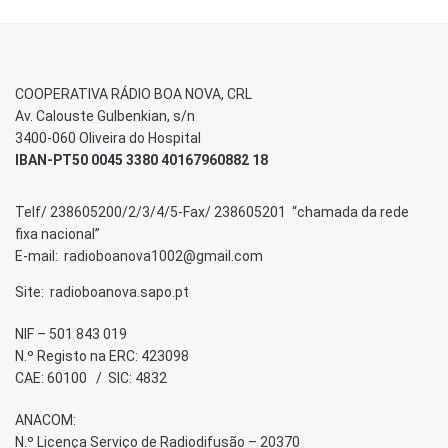
COOPERATIVA RÁDIO BOA NOVA, CRL
Av. Calouste Gulbenkian, s/n
3400-060 Oliveira do Hospital
IBAN-PT50 0045 3380 40167960882 18
Telf/ 238605200/2/3/4/5-Fax/ 238605201 “chamada da rede
fixa nacional”
E-mail: radioboanova1002@gmail.com
Site: radioboanova.sapo.pt
NIF – 501 843 019
N.º Registo na ERC: 423098
CAE: 60100 / SIC: 4832
ANACOM:
N.º Licença Serviço de Radiodifusão – 20370