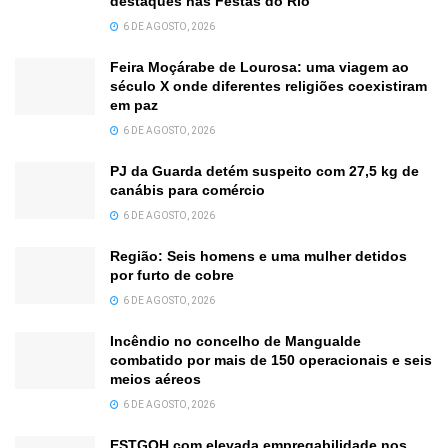
destaques nas Festas do Rio
6 DE AGOSTO, 2026
Feira Moçárabe de Lourosa: uma viagem ao
século X onde diferentes religiões coexistiram
em paz
6 DE AGOSTO, 2026
PJ da Guarda detém suspeito com 27,5 kg de
canábis para comércio
6 DE AGOSTO, 2026
Região: Seis homens e uma mulher detidos
por furto de cobre
6 DE AGOSTO, 2026
Incêndio no concelho de Mangualde
combatido por mais de 150 operacionais e seis
meios aéreos
6 DE AGOSTO, 2026
ESTGOH com elevada empregabilidade nos