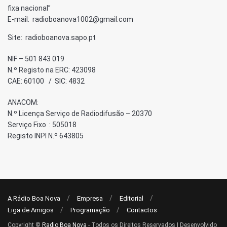
fixa nacional”
E-mail: radioboanova1002@gmail.com
Site: radioboanova.sapo.pt
NIF – 501 843 019
N.º Registo na ERC: 423098
CAE: 60100 / SIC: 4832
ANACOM:
N.º Licença Serviço de Radiodifusão – 20370
Serviço Fixo : 505018
Registo INPI N.º 643805
A Rádio Boa Nova
Empresa
Editorial
Liga de Amigos
Programação
Contactos
Copyright ©
Radio Boa Nova
- Todos os Direitos Reservados | Desenvolvido