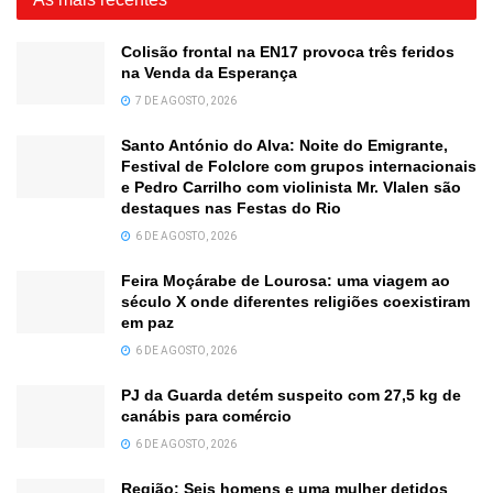
Colisão frontal na EN17 provoca três feridos
na Venda da Esperança
7 DE AGOSTO, 2026
Santo António do Alva: Noite do Emigrante,
Festival de Folclore com grupos internacionais
e Pedro Carrilho com violinista Mr. Vlalen são
destaques nas Festas do Rio
6 DE AGOSTO, 2026
Feira Moçárabe de Lourosa: uma viagem ao
século X onde diferentes religiões coexistiram
em paz
6 DE AGOSTO, 2026
PJ da Guarda detém suspeito com 27,5 kg de
canábis para comércio
6 DE AGOSTO, 2026
Região: Seis homens e uma mulher detidos