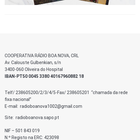
COOPERATIVA RÁDIO BOA NOVA, CRL
Av. Calouste Gulbenkian, s/n
3400-060 Oliveira do Hospital
IBAN-PT50 0045 3380 40167960882 18
Telf/ 238605200/2/3/4/5-Fax/ 238605201 “chamada da rede
fixa nacional”
E-mail: radioboanova1002@gmail.com
Site: radioboanova.sapo.pt
NIF – 501 843 019
N.º Registo na ERC: 423098